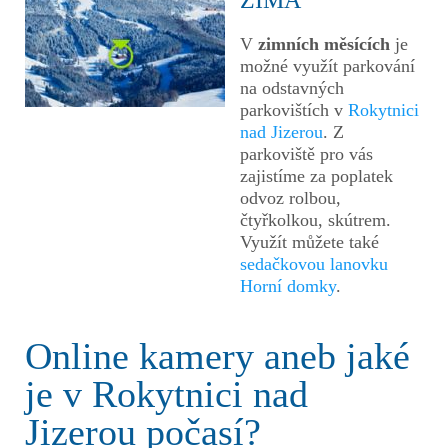
ZIMA
V
zimních měsících
je
možné využít parkování
na odstavných
parkovištích v
Rokytnici
nad Jizerou
. Z
parkoviště pro vás
zajistíme za poplatek
odvoz rolbou,
čtyřkolkou, skútrem.
Využít můžete také
sedačkovou lanovku
Horní domky
.
Online kamery aneb jaké
je v Rokytnici nad
Jizerou počasí?