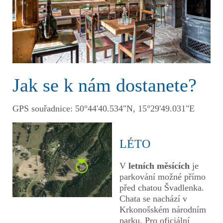
Jak se k nám dostanete?
GPS souřadnice: 50°44'40.534"N, 15°29'49.031"E
LÉTO
V
letních měsících
je
parkování možné přímo
před chatou Švadlenka.
Chata se nachází v
Krkonošském národním
parku. Pro oficiální